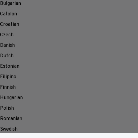
Bulgarian
Catalan
Croatian
Czech
Danish
Dutch
Estonian
Filipino
Finnish
Hungarian
Polish
Romanian
Swedish