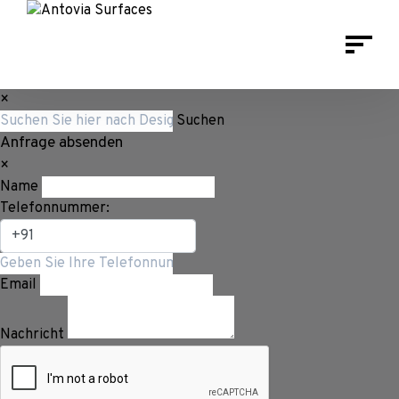
×
Suchen
Anfrage absenden
×
Name
Telefonnummer:
Email
Nachricht