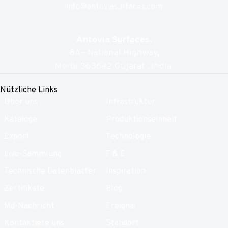
info@antoviasurfaces.com
Antovia Surfaces.
8A - National Highway,
Morbi 363642 Gujarat , India.
Nützliche Links
Über uns
Infrastruktur
Kataloge
Produktionseinheit
Export
Technologie
Live-Sammlung
F & E
Technische Datenblätter
Inspiration
Zertifikate
Blog
Md-Nachricht
Ereignis
Kontaktiere uns
Standort