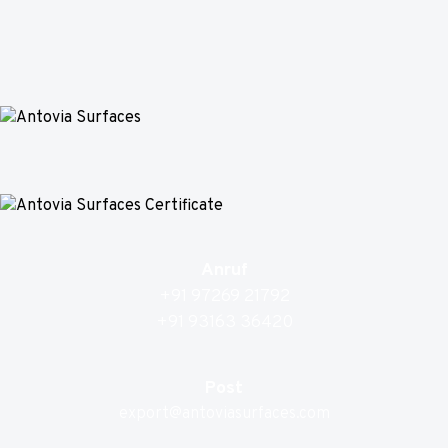
Anruf
+91 97269 21792
+91 93163 36420
Post
export@antoviasurfaces.com