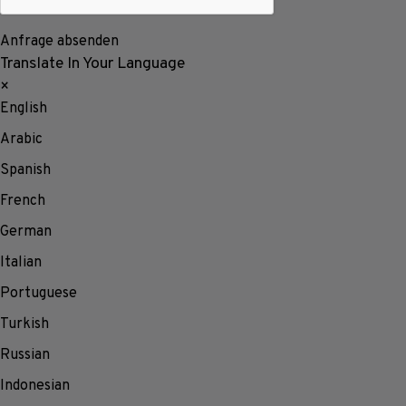
Anfrage absenden
Translate In Your Language
×
English
Arabic
Spanish
French
German
Italian
Portuguese
Turkish
Russian
Indonesian