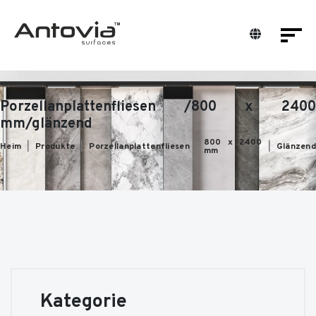
Porzellanplattenfliesen /800 x 2400
mm/glänzend
800 x 2400
Heim
Produkte
Porzellanplattenfliesen
Glänzend
mm
Kategorie