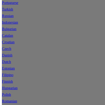
Portuguese
Turkish
Russian
Indonesian
Bulgarian
Catalan
Croatian
Czech
Danish
Dutch
Estonian
Filipino
Finnish
Hungarian
Polish
Romanian