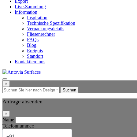
Export
Live-Sammlung
Information
Inspiration
Technische Spezifikation
Verpackungsdetails
Fliesenrechner
FAQs
Blog
Ereignis
Standort
Kontaktiere uns
×
Suchen
Anfrage absenden
×
Name
Telefonnummer: