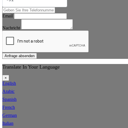
Email
Nachricht
Anfrage absenden
Translate In Your Language
×
English
Arabic
Spanish
French
German
Italian