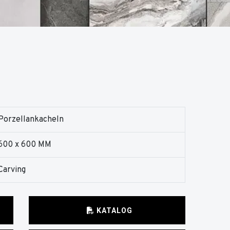
Porzellankacheln
600 x 600 MM
Carving
KATALOG