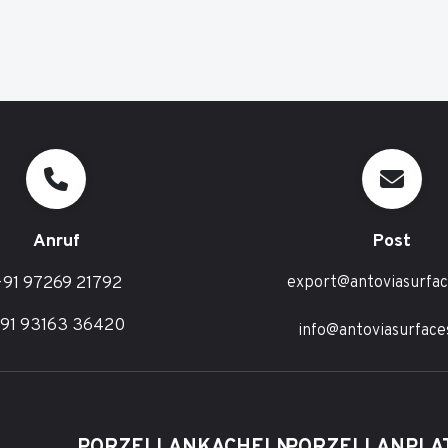
Anruf
Post
91 97269 21792
export@antoviasurfa
91 93163 36420
info@antoviasurface