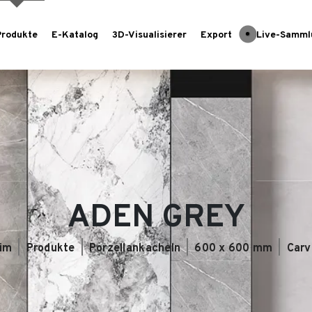
Produkte
E-Katalog
3D-Visualisierer
Export
Live-Samml
ADEN GREY
im
Produkte
Porzellankacheln
600 x 600 mm
Carv