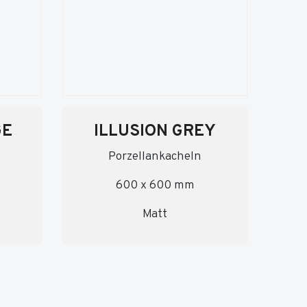
GE
ILLUSION GREY
Porzellankacheln
600 x 600 mm
Matt