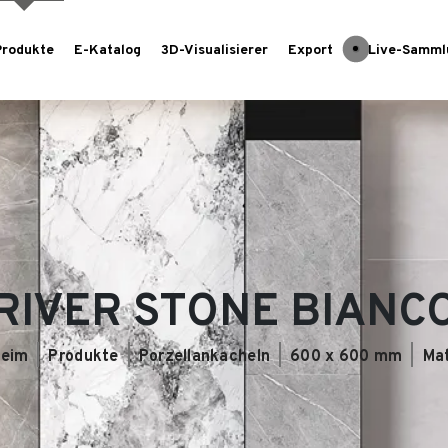
Produkte
E-Katalog
3D-Visualisierer
Export
Live-Samml
RIVER STONE BIANC
eim
Produkte
Porzellankacheln
600 x 600 mm
Ma