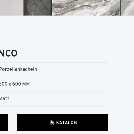
ANCO
Porzellankacheln
600 x 600 MM
Matt
KATALOG