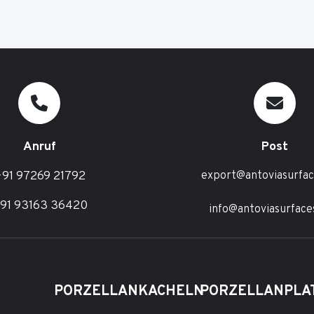
Anruf
Post
91 97269 21792
export@antoviasurfa
91 93163 36420
info@antoviasurface
PORZELLANKACHELN
PORZELLANPLA